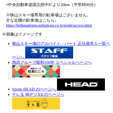
◽中央自動車道国立府中ICより20km（平常時60分）
※狭山スキー場専用の駐車場はございません。
主な近隣の駐車場はこちら。
https://bellunadome.seibulions.co.jp/guide/access.html
※画像はイメージです
狭山スキー場のアルバイト・パート 正社員求人一覧ペ
ージへ
西武グループ昭和100年 スペシャルページへ
Sports HEAD のページへ
テレ玉 地デジ3ch のページへ